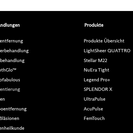
ndlungen
Produkte
entfernung
Produkte Übersicht
erbehandlung
LightSheer QUATTRO
behandlung
Stellar M22
othGlo™
NuEra Tight
ofabulous
Legend Pro+
entierung
SPLENDOR X
en
UltraPulse
ooentfernung
AcuPulse
ßläsionen
FemTouch
enheilkunde