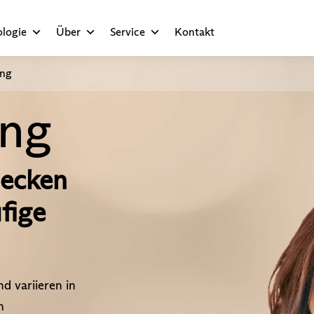
logie
Über
Service
Kontakt
ung
ung
lecken
fige
d variieren in
h