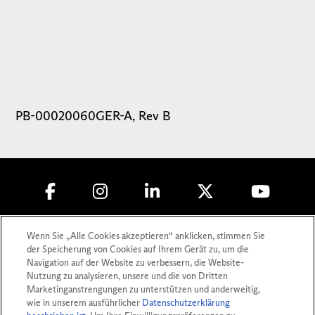
PB-00020060GER-A, Rev B
Copyright © 2010-
2026
Lumenis (Germany)
Wenn Sie „Alle Cookies akzeptieren“ anklicken, stimmen Sie
GmbH. Alle Rechte vorbehalte
der Speicherung von Cookies auf Ihrem Gerät zu, um die
Navigation auf der Website zu verbessern, die Website-
Datenschutz
Nutzung zu analysieren, unsere und die von Dritten
Marketinganstrengungen zu unterstützen und anderweitig,
Nutzungsbedingungen
wie in unserem ausführlicher
Datenschutzerklärung
Impressum