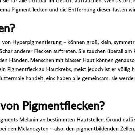
ie für alle sichtbar im Gesicht auftauchen. Wen’s stört,
Thema Pigmentflecken und die Entfernung dieser fassen wi
en?
 von Hyperpigmentierung – können groß, klein, symmetrisc
Schar anderer Flecken auftreten. Sie tauchen überall am K
uf den Händen. Menschen mit blasser Haut können genaus
 ein Pigmentfleck zu Hautkrebs, meist jedoch ist er völlig 
ttermale handelt, eins haben alle gemeinsam: sie werde
 von Pigmentflecken?
igments Melanin an bestimmten Hautstellen. Grund dafür 
bei den Melanozyten – also, den pigmentbildenden Zellen