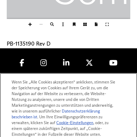
PB-1135190 Rev D
Copyright © 2010-
2026
Lumenis (Germany)
Wenn Sie „Alle Cookies akzeptieren“ anklicken, stimmen Sie
GmbH. Alle Rechte vorbehalte
der Speicherung von Cookies auf Ihrem Gerät zu, um die
Navigation auf der Website zu verbessern, die Website-
Datenschutz
Nutzung zu analysieren, unsere und die von Dritten
Marketinganstrengungen zu unterstützen und anderweitig,
Nutzungsbedingungen
wie in unserem ausführlicher
Datenschutzerklärung
Impressum
beschrieben ist
. Um Ihre Einwilligungspräferenzen zu
Sicherheitsinformationen
verwalten, klicken Sie auf
Cookie-Einstellungen
, oder, zu
einem späteren zukünftigen Zeitpunkt, auf „Cookie-
Patente
Einstellungen“ in der Fußzeile dieser Website unten.