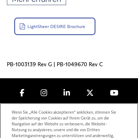
LightSheer DESIRE Brochure
PB-1003139 Rev G | PB-1049670 Rev C
Copyright © 2010-
2026
Lumenis (Germany)
Wenn Sie „Alle Cookies akzeptieren“ anklicken, stimmen Sie
GmbH. Alle Rechte vorbehalte
der Speicherung von Cookies auf Ihrem Gerät zu, um die
Navigation auf der Website zu verbessern, die Website-
Datenschutz
Nutzung zu analysieren, unsere und die von Dritten
Marketinganstrengungen zu unterstützen und anderweitig,
Nutzungsbedingungen