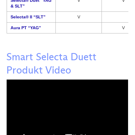
Selecta® Duet “YAG
V
V
& SLT”
Selecta® II “SLT”
V
Aura PT “YAG”
V
Smart Selecta Duett
Produkt Video