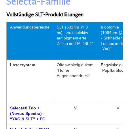
Selecta-Familie
Vollständige SLT-Produktlösungen
Anwendungsbereiche
SLT (532nm @ 3
Iridotomie
ns) - zielt selektiv
(1064nm @ 3 n
auf pigmentierte
- Schneiden ei
Zellen im TM. "SLT"
Loches in die Ir
„YAG“
Lasersystem
Offenwinkelglaukom
Engwinkelglau
"Hoher
"Pupillarblock"
Augeninnendruck"
Selecta® Trio +
V
V
(Novus Spectra)
“YAG & SLT” + PC