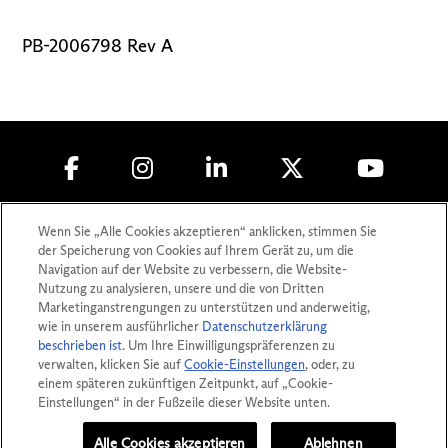
PB-2006798 Rev A
Copyright © 2010-
2026
Lumenis (Germany)
Wenn Sie „Alle Cookies akzeptieren“ anklicken, stimmen Sie
GmbH. Alle Rechte vorbehalte
der Speicherung von Cookies auf Ihrem Gerät zu, um die
Navigation auf der Website zu verbessern, die Website-
Datenschutz
Nutzung zu analysieren, unsere und die von Dritten
Marketinganstrengungen zu unterstützen und anderweitig,
Nutzungsbedingungen
wie in unserem ausführlicher
Datenschutzerklärung
Impressum
beschrieben ist
. Um Ihre Einwilligungspräferenzen zu
Sicherheitsinformationen
verwalten, klicken Sie auf
Cookie-Einstellungen
, oder, zu
einem späteren zukünftigen Zeitpunkt, auf „Cookie-
Patente
Einstellungen“ in der Fußzeile dieser Website unten.
Cookie-Einstellungen
Alle Cookies akzeptieren
Ablehnen